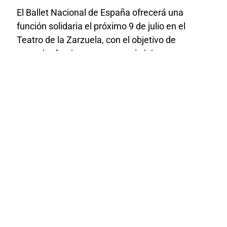
El Ballet Nacional de España ofrecerá una
función solidaria el próximo 9 de julio en el
Teatro de la Zarzuela, con el objetivo de
recaudar fondos para apoyar la labor
humanitaria de UNRWA (Agencia de las
Naciones Unidas para la población refugiada de
Palestina) en la franja de Gaza.
Todo lo recaudado durante esta representación
especial de la obra
Afanador
se destinará
íntegramente a los programas de emergencia
de UNRWA, que sigue dando servicios
esenciales en Gaza a pesar de las enormes
dificultades sobre el terreno.
Esta iniciativa ha sido impulsada por el
Ministerio de Cultura y el Instituto Nacional de