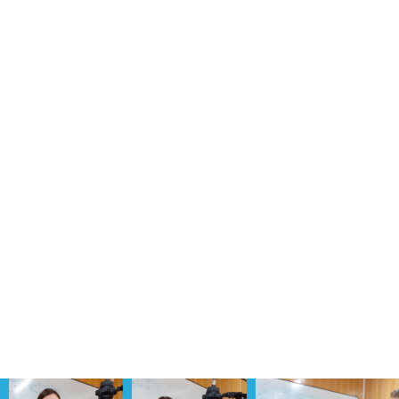
IES Nº26 MISERICÒRDIA
Imatges de les activitats